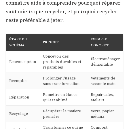
connaître aide à comprendre pourquoi réparer
vaut mieux que recycler, et pourquoi recycler
reste préférable à jeter.
ÉTAPE DU
EXEMPLE
PRINCIPE
SCHÉMA
CONCRET
Concevoir des
Électroménager
Écoconception
produits durables et
démontable
réparables
Prolonger l'usage
Vêtements de
Réemploi
sans transformation
seconde main
Remettre en état ce
Repair cafés,
Réparation
qui est abîmé
ateliers
Récupérer la matière
Verre, papier,
Recyclage
première
métaux
Transformer ce qui ne
Compost,