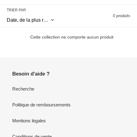
l
TRIER PAR
0 produits
e
c
Cette collection ne comporte aucun produit
t
i
o
Besoin d'aide ?
n
Recherche
:
Politique de remboursements
Mentions légales
Conditions de vente