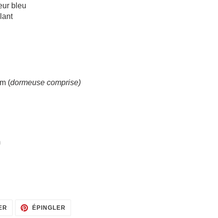
eur bleu
lant
m (
dormeuse comprise)
m
TWEETER
ÉPINGLER
ER
ÉPINGLER
SUR
SUR