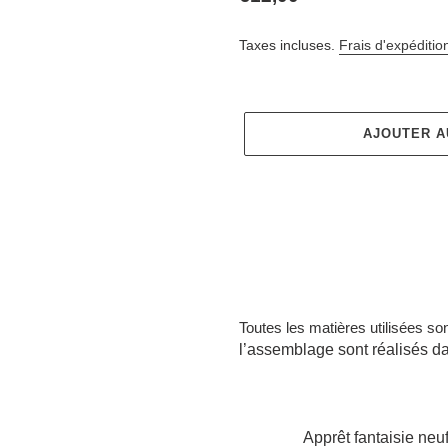
normal
Taxes incluses.
Frais d'expéditio
AJOUTER A
Ajout
d'un
produit
Toutes les matières utilisées so
à
l’assemblage sont réalisés dan
votre
panier
                Apprêt fantaisie neu