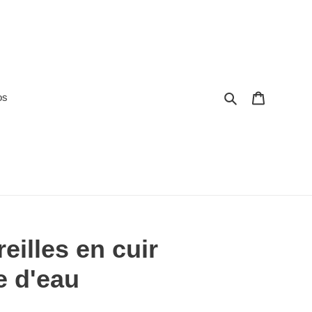
Rechercher
Panier
os
eilles en cuir
e d'eau