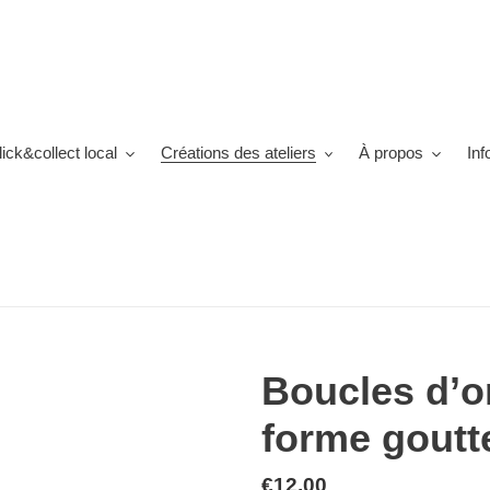
lick&collect local
Créations des ateliers
À propos
Inf
Boucles d’or
forme goutt
Prix
€12,00