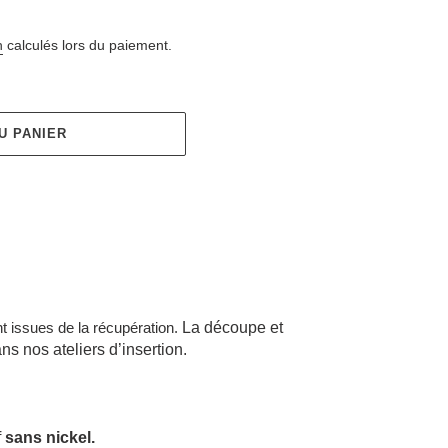
n
calculés lors du paiement.
U PANIER
nt issues de la récupération.
La découpe et 
s nos ateliers d’insertion. 
f
sans nickel.