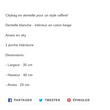
Ajout
d'un
Citybag en dentelle pour un style raffiné!
produit
à
Dentelle blanche - intérieur en coton beige
votre
panier
Anses en sky
1 poche intérieure
Dimensions :
- Largeur : 35 cm
- Hauteur : 40 cm
- Anses : 20 cm
PARTAGER
TWEETER
ÉPINGLER
PARTAGER
TWEETER
ÉPINGLER
SUR
SUR
SUR
FACEBOOK
TWITTER
PINTEREST