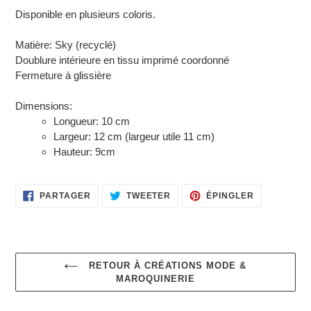
panier
Disponible en plusieurs coloris.
Matière: Sky (recyclé)
Doublure intérieure en tissu imprimé coordonné
Fermeture à glissière
Dimensions:
Longueur: 10 cm
Largeur: 12 cm (largeur utile 11 cm)
Hauteur: 9cm
PARTAGER
TWEETER
ÉPINGLER
PARTAGER
TWEETER
ÉPINGLER
SUR
SUR
SUR
FACEBOOK
TWITTER
PINTEREST
RETOUR À CRÉATIONS MODE &
MAROQUINERIE