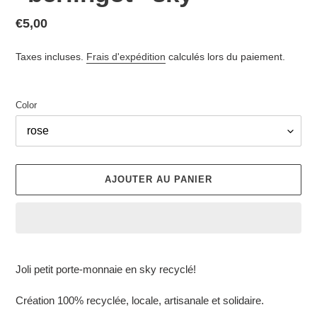
Prix
€5,00
normal
Taxes incluses.
Frais d'expédition
calculés lors du paiement.
Color
AJOUTER AU PANIER
Ajout
d'un
Joli petit porte-monnaie en sky recyclé!
produit
à
Création 100% recyclée, locale, artisanale et solidaire.
votre