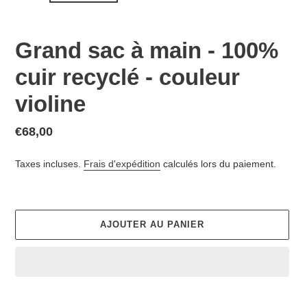
Grand sac à main - 100%
cuir recyclé - couleur
violine
Prix
€68,00
normal
Taxes incluses.
Frais d'expédition
calculés lors du paiement.
AJOUTER AU PANIER
Ajout
d'un