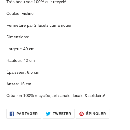
Très beau sac 100% cuir recyclé
produit
à
Couleur violine
votre
panier
Fermeture par 2 lacets cuir à nouer
Dimensions:
Largeur: 49 cm
Hauteur: 42 cm
Épaisseur: 6,5 cm
Anses: 16 cm
Création 100% recyclée, artisanale, locale & solidaire!
PARTAGER
TWEETER
ÉPINGLER
PARTAGER
TWEETER
ÉPINGLER
SUR
SUR
SUR
FACEBOOK
TWITTER
PINTEREST