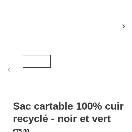
DIAP
SUIV
DIAPOSITIVE
PRÉCÉDENTE
Sac cartable 100% cuir
recyclé - noir et vert
Prix
€75,00