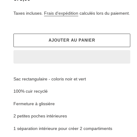
normal
Taxes incluses.
Frais d'expédition
calculés lors du paiement.
AJOUTER AU PANIER
Ajout
d'un
Sac rectangulaire - coloris noir et vert
produit
à
100% cuir recyclé
votre
panier
Fermeture à glissière
2 petites poches intérieures
1 séparation intérieure pour créer 2 compartiments