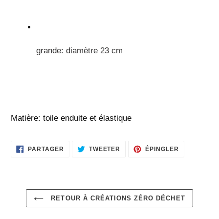
grande: diamètre 23 cm
Matière: toile enduite et élastique
PARTAGER
TWEETER
ÉPINGLER
PARTAGER
TWEETER
ÉPINGLER
SUR
SUR
SUR
FACEBOOK
TWITTER
PINTEREST
RETOUR À CRÉATIONS ZÉRO DÉCHET