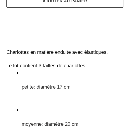
AJOUTER AU PANIER
Ajout
d'un
Charlottes en matière enduite avec élastiques. 
produit
à
Le lot contient 3 tailles de charlottes: 
votre
panier
petite: diamètre 17 cm
moyenne: diamètre 20 cm