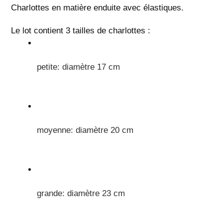
d'un
Charlottes en matière enduite avec élastiques. 
produit
à
Le lot contient 3 tailles de charlottes : 
votre
panier
petite: diamètre 17 cm
moyenne: diamètre 20 cm
grande: diamètre 23 cm