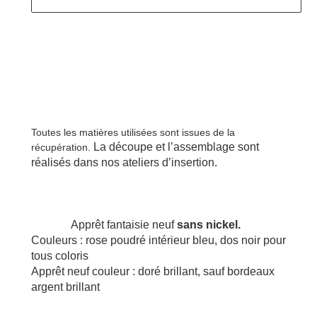
Ajout
d'un
produit
Toutes les matières utilisées sont issues de la
à
La découpe et l’assemblage sont 
récupération.
votre
réalisés dans nos ateliers d’insertion. 
panier
              Apprêt fantaisie neuf
sans nickel.
Couleurs : rose poudré intérieur bleu, dos noir pour 
tous coloris
Apprêt neuf couleur : doré brillant, sauf bordeaux 
argent brillant