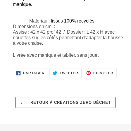
votre
manique. 
panier
              Matériau :
tissus 100% recyclés
Dimensions en cm  :
Assise : 42 x 42 prof 42  /  Dossier : L 42 x H avec 
nouettes sur les côtés permettant d’adapter la housse 
à votre chaise.
Livrée avec manique et tablier, sans jouet
PARTAGER
TWEETER
ÉPINGLE
PARTAGER
TWEETER
ÉPINGLER
SUR
SUR
SUR
FACEBOOK
TWITTER
PINTERE
RETOUR À CRÉATIONS ZÉRO DÉCHET