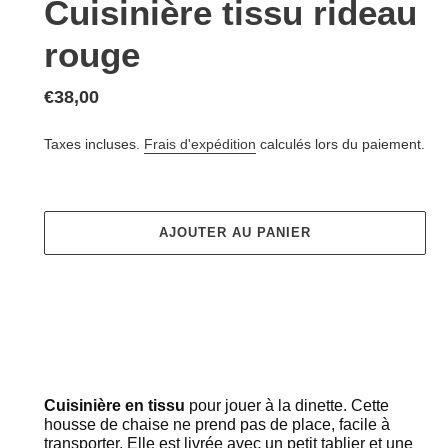
Cuisinière tissu rideau
rouge
Prix
€38,00
normal
Taxes incluses.
Frais d'expédition
calculés lors du paiement.
AJOUTER AU PANIER
Ajout
d'un
Cuisinière en tissu
pour jouer à la dinette. Cette 
produit
housse de chaise ne prend pas de place, facile à 
à
transporter. Elle est livrée avec un petit tablier et une 