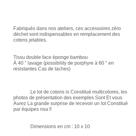
Ajout
d'un
Fabriqués dans nos ateliers, ces accessoires zéro 
produit
déchet sont indispensables en remplacement des 
à
cotons jetables.
votre
panier
Tissu double face éponge bambou
À 40 ° lavage (possibility de porphyre à 60 ° en 
resistantes Cas de taches)
Le lot de cotons is Constitué multicolores, les 
photos de présentation des exemples Sont Et vous 
Aurez La grande
surprise de recevoir un lot Constitué 
par équipes nsa !!
Dimensions en cm : 10 x 10