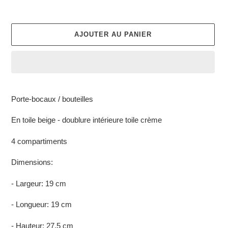
AJOUTER AU PANIER
Ajout
d'un
Porte-bocaux / bouteilles
produit
à
En toile beige - doublure intérieure toile crème
votre
panier
4 compartiments
Dimensions:
- Largeur: 19 cm
- Longueur: 19 cm
- Hauteur: 27,5 cm