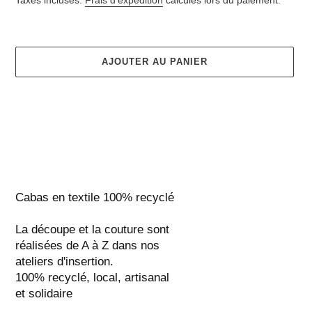
AJOUTER AU PANIER
Ajout
d'un
produit
Cabas en textile 100% recyclé
à
votre
La découpe et la couture sont 
panier
réalisées de A à Z dans nos 
ateliers d'insertion.
100% recyclé, local, artisanal 
et solidaire