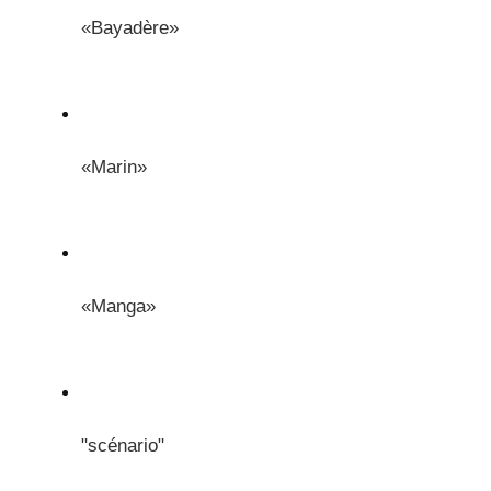
«Bayadère»
«Marin»
«Manga»
"scénario"