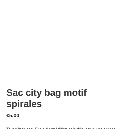
Sac city bag motif
spirales
Prix
€5,00
normal
Taxes incluses.
Frais d'expédition
calculés lors du paiement.