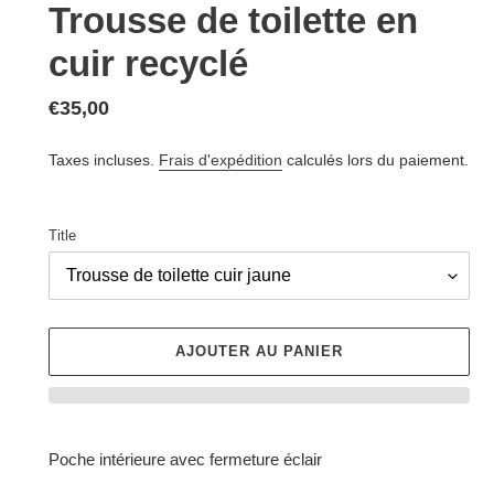
Trousse de toilette en
cuir recyclé
Prix
€35,00
normal
Taxes incluses.
Frais d'expédition
calculés lors du paiement.
Title
AJOUTER AU PANIER
Ajout
d'un
Poche intérieure avec fermeture éclair
produit
à