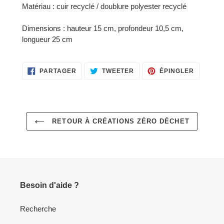
Matériau : cuir recyclé / doublure polyester recyclé
votre
panier
Dimensions : hauteur 15 cm, profondeur 10,5 cm,
longueur 25 cm
PARTAGER
TWEETER
ÉPINGLE
PARTAGER
TWEETER
ÉPINGLER
SUR
SUR
SUR
FACEBOOK
TWITTER
PINTERE
RETOUR À CRÉATIONS ZÉRO DÉCHET
Besoin d'aide ?
Recherche