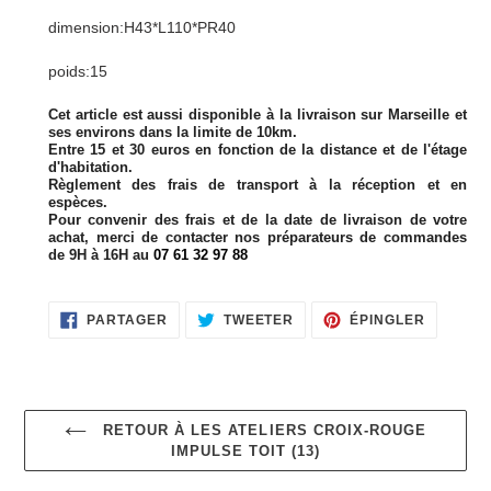
d'un
dimension:H43*L110*PR40
produit
à
poids:15
votre
panier
Cet article est aussi disponible à la livraison sur Marseille et
ses environs dans la limite de 10km.
Entre 15 et 30 euros en fonction de la distance et de l'étage
d'habitation.
Règlement des frais de transport à la réception et en
espèces.
Pour convenir des frais et de la date de livraison de votre
achat, merci de contacter nos préparateurs de commandes
de 9H à 16H au
07 61 32 97 88
PARTAGER
TWEETER
ÉPINGLE
PARTAGER
TWEETER
ÉPINGLER
SUR
SUR
SUR
FACEBOOK
TWITTER
PINTERE
RETOUR À LES ATELIERS CROIX-ROUGE
IMPULSE TOIT (13)