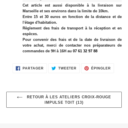
votre
Cet article est aussi disponible à la livraison sur
panier
Marseille et ses environs dans la limite de 10km.
Entre 15 et 30 euros en fonction de la distance et de
l'étage d'habitation.
Règlement des frais de transport à la réception et en
espèces.
Pour convenir des frais et de la date de livraison de
votre achat, merci de contacter nos préparateurs de
commandes de 9H à 16H au
07 61 32 97 88
PARTAGER
TWEETER
ÉPINGLE
PARTAGER
TWEETER
ÉPINGLER
SUR
SUR
SUR
FACEBOOK
TWITTER
PINTERE
RETOUR À LES ATELIERS CROIX-ROUGE
IMPULSE TOIT (13)