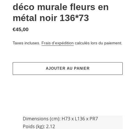
déco murale fleurs en
métal noir 136*73
Prix
€45,00
normal
Taxes incluses.
Frais d'expédition
calculés lors du paiement.
AJOUTER AU PANIER
Ajout
d'un
Dimensions (cm):
H73 x L136 x PR7
produit
Poids (kg): 2.12
à