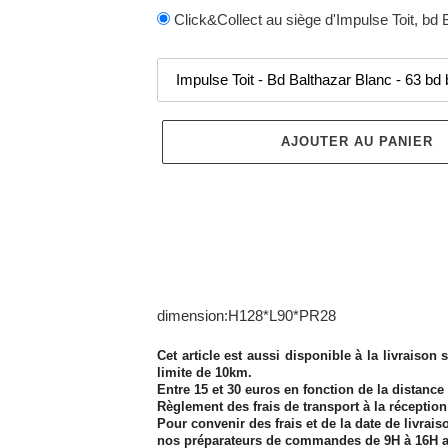
Click&Collect au siège d'Impulse Toit, bd 
AJOUTER AU PANIER
Ajout
d'un
dimension:H128*L90*PR28
produit
à
Cet article est aussi disponible à la livraison 
votre
limite de 10km.
Entre 15 et 30 euros en fonction de la distance 
panier
Règlement des frais de transport à la réceptio
Pour convenir des frais et de la date de livrais
nos préparateurs de commandes de 9H à 16H 