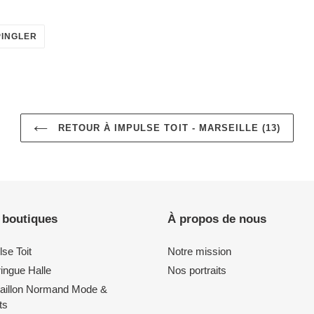
ÉPINGLER
PINGLER
SUR
PINTEREST
RETOUR À IMPULSE TOIT - MARSEILLE (13)
 boutiques
À propos de nous
se Toit
Notre mission
ingue Halle
Nos portraits
aillon Normand Mode &
ts