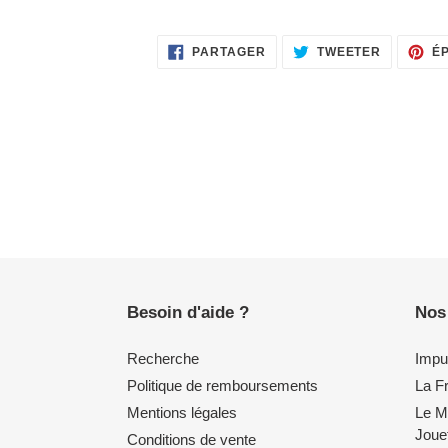
PARTAGER
TWEETER
PARTAGER
TWEETER
É
SUR
SUR
FACEBOOK
TWITTER
Besoin d'aide ?
Nos
Recherche
Impul
Politique de remboursements
La Fr
Mentions légales
Le M
Joue
Conditions de vente