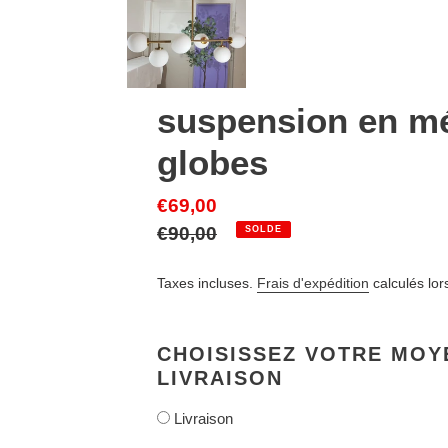
suspension en mé
globes
Prix
€69,00
réduit
Prix
€90,00
SOLDE
normal
Taxes incluses.
Frais d'expédition
calculés lor
CHOISISSEZ VOTRE MOY
LIVRAISON
Livraison