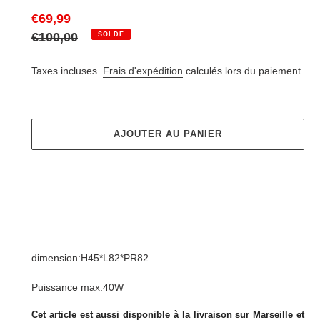
Prix
€69,99
réduit
Prix
€100,00
SOLDE
normal
Taxes incluses.
Frais d'expédition
calculés lors du paiement.
AJOUTER AU PANIER
Ajout
d'un
dimension:H45*L82*PR82
produit
à
Puissance max:40W
votre
panier
Cet article est aussi disponible à la livraison sur Marseille et