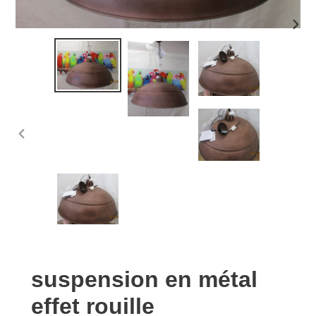
DIAP
SUIV
DIAPOSITIVE
PRÉCÉDENTE
suspension en métal
effet rouille