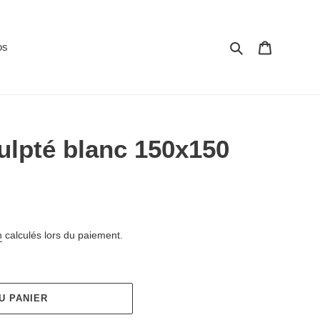
Rechercher
Panier
os
ulpté blanc 150x150
n
calculés lors du paiement.
U PANIER