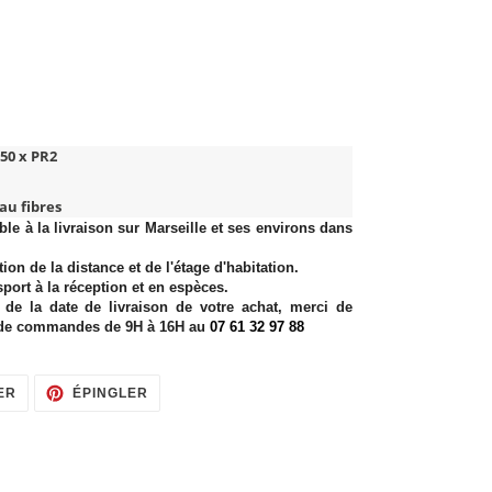
50 x PR2
au fibres
ible à la livraison sur Marseille et ses environs dans
ion de la distance et de l'étage d'habitation.
sport à la réception et en espèces.
 de la date de livraison de votre achat, merci de
s de commandes de 9H à 16H au
07 61 32 97 88
TWEETER
ÉPINGLER
ER
ÉPINGLER
SUR
SUR
TWITTER
PINTEREST