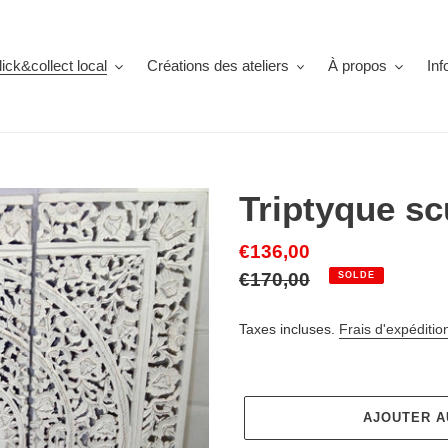
lick&collect local
Créations des ateliers
À propos
Inf
Triptyque sc
Prix
€136,00
réduit
Prix
€170,00
SOLDE
normal
Taxes incluses.
Frais d'expéditio
AJOUTER A