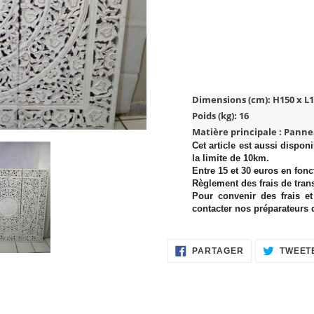
Ajout
d'un
Dimensions (cm):
H150 x L1
produit
Poids (kg): 16
à
Matière principale : Panne
votre
Cet article est aussi dispon
panier
la limite de 10km.
Entre 15 et 30 euros en fonct
Règlement des frais de tran
Pour convenir des frais et
contacter nos préparateur
PARTAGER
PARTAGER
TWEET
SUR
FACEBOOK