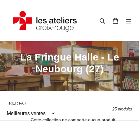
Passer
au
contenu
Rechercher
Panier
C
La Fringue Halle - Le
o
Neubourg (27)
l
l
e
TRIER PAR
25 produits
c
Cette collection ne comporte aucun produit
t