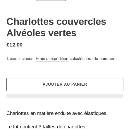
Charlottes couvercles
Alvéoles vertes
Prix
€12,00
normal
Taxes incluses.
Frais d'expédition
calculés lors du paiement.
AJOUTER AU PANIER
Ajout
d'un
Charlottes en matière enduite avec élastiques. 
produit
à
Le lot contient 3 tailles de charlottes: 
votre