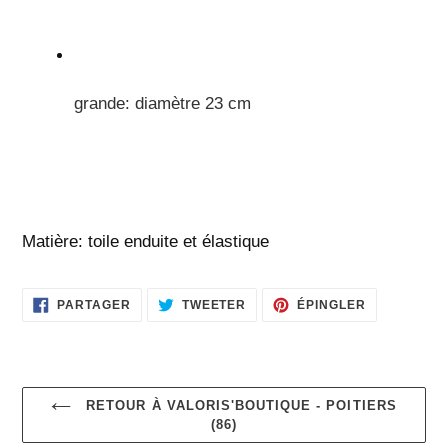
grande: diamètre 23 cm
Matière: toile enduite et élastique
PARTAGER
TWEETER
ÉPINGLER
PARTAGER
TWEETER
ÉPINGLER
SUR
SUR
SUR
FACEBOOK
TWITTER
PINTEREST
RETOUR À VALORIS'BOUTIQUE - POITIERS
(86)