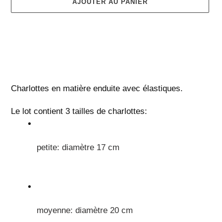
AJOUTER AU PANIER
Ajout
d'un
Charlottes en matière enduite avec élastiques. 
produit
à
Le lot contient 3 tailles de charlottes: 
votre
panier
petite: diamètre 17 cm
moyenne: diamètre 20 cm