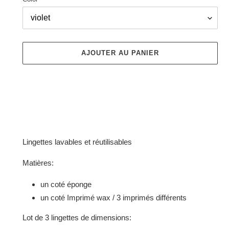
AJOUTER AU PANIER
Ajout
d'un
Lingettes lavables et réutilisables
produit
à
Matières:
votre
panier
un coté éponge
un coté Imprimé wax / 3 imprimés différents
Lot de 3 lingettes de dimensions: