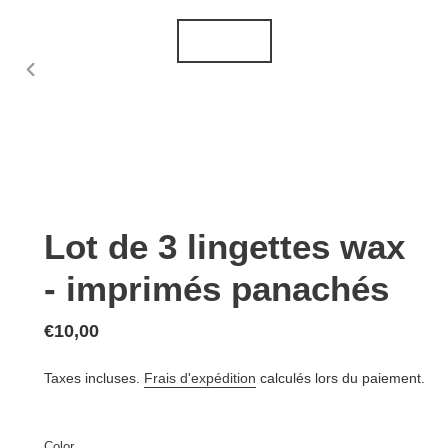
DIAPOSITIVE
PRÉCÉDENTE
Lot de 3 lingettes wax
- imprimés panachés
Prix
€10,00
normal
Taxes incluses.
Frais d'expédition
calculés lors du paiement.
Color