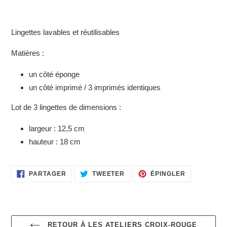
Ajout
d'un
Lingettes lavables et réutilisables
produit
à
Matières :
votre
panier
un côté éponge
un côté imprimé / 3 imprimés identiques
Lot de 3 lingettes de dimensions :
largeur : 12,5 cm
hauteur : 18 cm
PARTAGER
TWEETER
ÉPINGLER
PARTAGER
TWEETER
ÉPINGLER
SUR
SUR
SUR
FACEBOOK
TWITTER
PINTEREST
RETOUR À LES ATELIERS CROIX-ROUGE