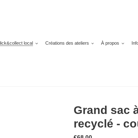
lick&collect local
Créations des ateliers
À propos
Inf
Grand sac à
recyclé - co
Prix
€68,00