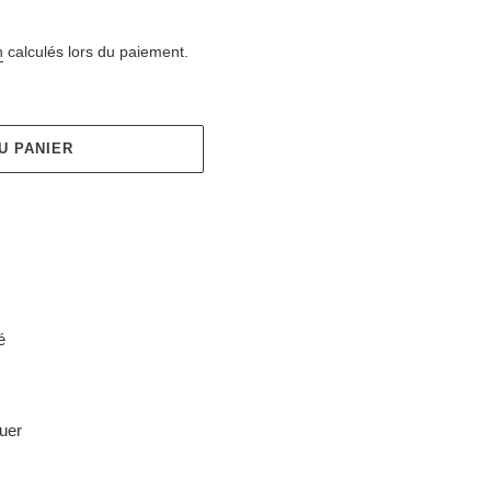
n
calculés lors du paiement.
U PANIER
é
ouer