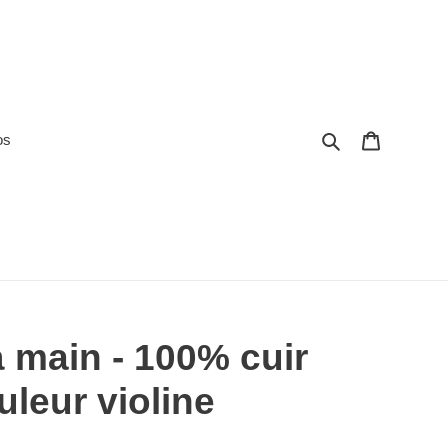
Rechercher
Panier
os
 main - 100% cuir
uleur violine