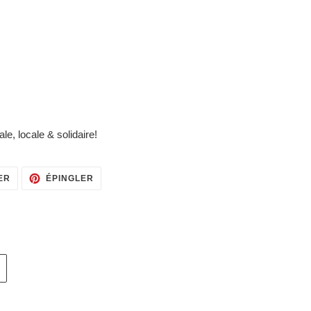
le, locale & solidaire!
TWEETER
ÉPINGLER
ER
ÉPINGLER
SUR
SUR
TWITTER
PINTEREST