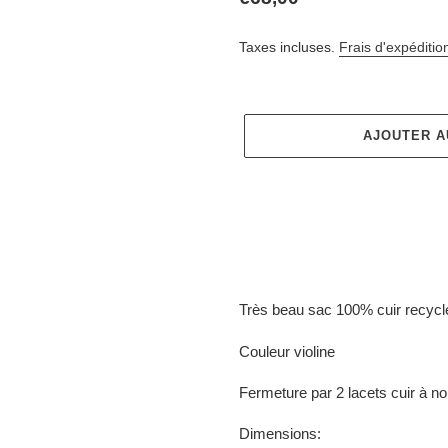
normal
Taxes incluses.
Frais d'expéditio
AJOUTER A
Ajout
d'un
Très beau sac 100% cuir recycl
produit
à
Couleur violine
votre
panier
Fermeture par 2 lacets cuir à n
Dimensions: