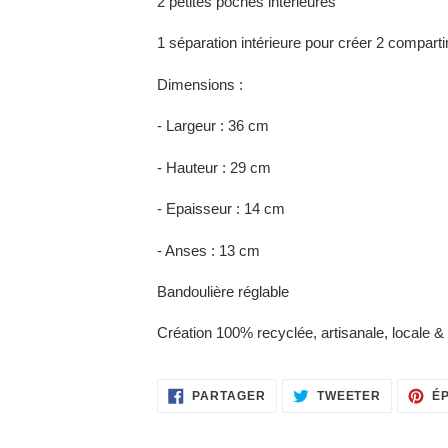
2 petites poches intérieures
1 séparation intérieure pour créer 2 compart
Dimensions :
- Largeur : 36 cm
- Hauteur : 29 cm
- Epaisseur : 14 cm
- Anses : 13 cm
Bandoulière réglable
Création 100% recyclée, artisanale, locale & 
PARTAGER
TWEETER
PARTAGER
TWEETER
É
SUR
SUR
FACEBOOK
TWITTER