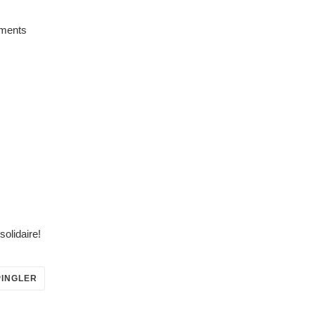
iments
solidaire!
ÉPINGLER
PINGLER
SUR
PINTEREST