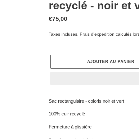
recyclé - noir et 
Prix
€75,00
normal
Taxes incluses.
Frais d'expédition
calculés lor
AJOUTER AU PANIER
Ajout
d'un
Sac rectangulaire - coloris noir et vert
produit
à
100% cuir recyclé
votre
panier
Fermeture à glissière