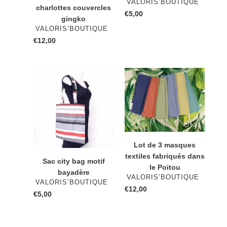
DISTRIBUTEUR
VALORIS’BOUTIQUE
charlottes couvercles
€5,00
Prix
gingko
normal
DISTRIBUTEUR
VALORIS’BOUTIQUE
€12,00
Prix
normal
Sac
Lot
city
de
bag
3
motif
masques
bayadère
textiles
fabriqués
dans
Lot de 3 masques
le
textiles fabriqués dans
Sac city bag motif
Poitou
le Poitou
bayadère
DISTRIBUTEUR
VALORIS’BOUTIQUE
DISTRIBUTEUR
VALORIS’BOUTIQUE
€12,00
Prix
€5,00
Prix
normal
normal