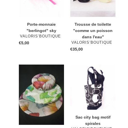
poisson
dans
l'eau"
Porte-monnaie
Trousse de toilette
"berlingot" sky
"comme un poisson
DISTRIBUTEUR
VALORIS’BOUTIQUE
dans l'eau"
DISTRIBUTEUR
€5,00
Prix
VALORIS’BOUTIQUE
normal
€35,00
Prix
normal
charlottes
Sac
couvercles
city
gingko
bag
motif
spirales
Sac city bag motif
spirales