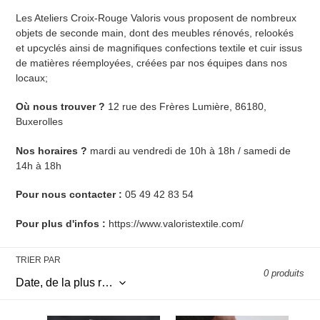
l
Les Ateliers Croix-Rouge Valoris vous proposent de nombreux
e
objets de seconde main, dont des meubles rénovés, relookés
et upcyclés ainsi de magnifiques confections textile et cuir issus
c
de matières réemployées, créées par nos équipes dans nos
locaux;
t
Où nous trouver ?
12 rue des Frères Lumière, 86180,
i
Buxerolles
o
Nos horaires ?
mardi au vendredi de 10h à 18h /
samedi de
14h à 18h
n
Pour nous contacter :
05 49 42 83 54
:
Pour plus d'infos :
https://www.valoristextile.com/
TRIER PAR
0 produits