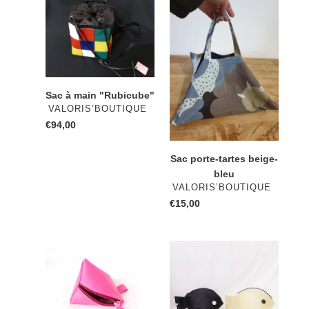
Sac
Sac
à
porte-
main
tartes
"Rubicube"
beige-
bleu
Sac à main "Rubicube"
DISTRIBUTEUR
VALORIS’BOUTIQUE
€94,00
Prix
normal
Sac porte-tartes beige-
bleu
DISTRIBUTEUR
VALORIS’BOUTIQUE
€15,00
Prix
normal
Porte-
Trousse
monnaie
de
"berlingot"
toilette
sky
"comme
un