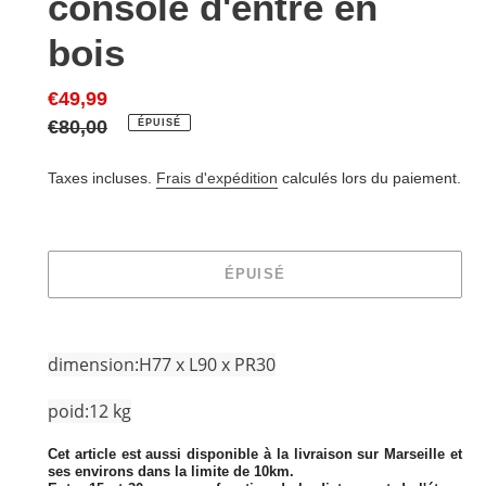
console d'entré en
bois
Prix
€49,99
réduit
Prix
€80,00
ÉPUISÉ
normal
Taxes incluses.
Frais d'expédition
calculés lors du paiement.
ÉPUISÉ
Ajout
d'un
dimension:
H77 x L90 x PR30
produit
à
poid:12 kg
votre
panier
Cet article est aussi disponible à la livraison sur Marseille et
ses environs dans la limite de 10km.