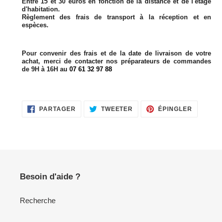
Entre 15 et 30 euros en fonction de la distance et de l'étage
d'habitation.
Règlement des frais de transport à la réception et en
espèces.
Pour convenir des frais et de la date de livraison de votre
achat, merci de contacter nos préparateurs de commandes
de 9H à 16H au
07 61 32 97 88
PARTAGER
TWEETER
ÉPINGLE
PARTAGER
TWEETER
ÉPINGLER
SUR
SUR
SUR
FACEBOOK
TWITTER
PINTERE
Besoin d'aide ?
Recherche