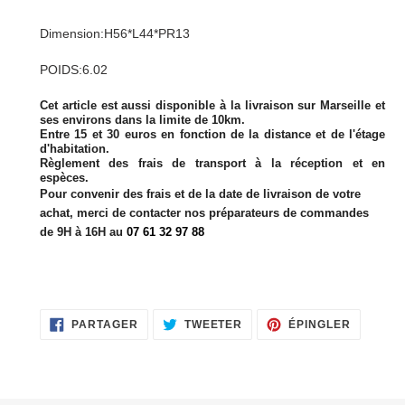
Ajout
d'un
Dimension:H56*L44*PR13
produit
à
POIDS:6.02
votre
panier
Cet article est aussi disponible à la livraison sur Marseille et
ses environs dans la limite de 10km.
Entre 15 et 30 euros en fonction de la distance et de l'étage
d'habitation.
Règlement des frais de transport à la réception et en
espèces.
Pour convenir des frais et de la date de livraison de votre
achat, merci de contacter nos préparateurs de commandes
de 9H à 16H au
07 61 32 97 88
PARTAGER
TWEETER
ÉPINGLE
PARTAGER
TWEETER
ÉPINGLER
SUR
SUR
SUR
FACEBOOK
TWITTER
PINTERE