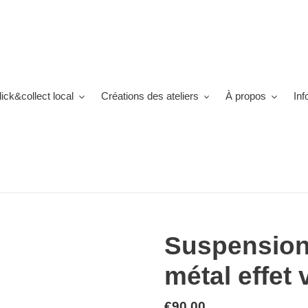
lick&collect local
Créations des ateliers
À propos
Inf
Suspension
métal effet v
Prix
€90,00