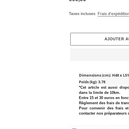
normal
Taxes incluses.
Frais d'expéditio
AJOUTER A
Ajout
d'un
Dimensions (cm):
H48 x L51
produit
Poids (kg): 3.78
à
*Cet article est aussi disp
votre
dans la limite de 10km.
Entre 15 et 30 euros en fonct
panier
Règlement des frais de tran
Pour convenir des frais et
contacter nos préparateur