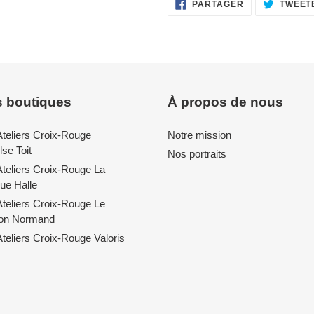
PARTAGER
PARTAGER
TWEET
SUR
FACEBOOK
 boutiques
À propos de nous
Ateliers Croix-Rouge
Notre mission
se Toit
Nos portraits
Ateliers Croix-Rouge La
ue Halle
Ateliers Croix-Rouge Le
lon Normand
teliers Croix-Rouge Valoris