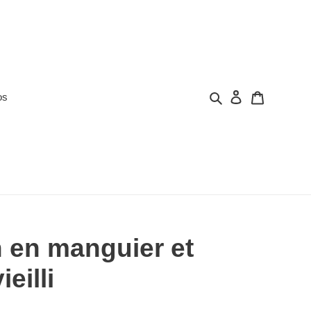
Rechercher
Panier
os
Se conne
 en manguier et
ieilli