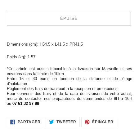
ÉPUISÉ
Ajout
d'un
Dimensions (cm): H54.5 x L41.5 x PR41.5
produit
à
Poids (kg): 1.57
votre
panier
*Cet article est aussi disponible à la livraison sur Marseille et ses
environs dans la limite de 10km.
Entre 15 et 30 euros en fonction de la distance et de l'étage
d'habitation.
Règlement des frais de transport à la réception et en espèces.
Pour convenir des frais et de la date de livraison de votre achat,
merci de contacter nos préparateurs de commandes de 9H à 16H
au
07 61 32 97 88
PARTAGER
TWEETER
ÉPINGLER
PARTAGER
TWEETER
ÉPINGLER
SUR
SUR
SUR
FACEBOOK
TWITTER
PINTEREST