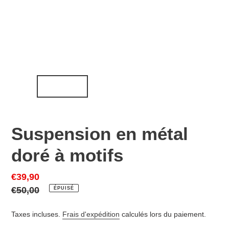
Suspension en métal
doré à motifs
Prix
€39,90
réduit
Prix
€50,00
ÉPUISÉ
normal
Taxes incluses.
Frais d'expédition
calculés lors du paiement.