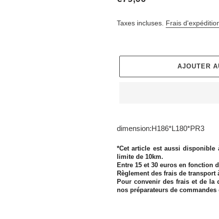
normal
Taxes incluses.
Frais d'expéditio
AJOUTER A
Ajout
d'un
dimension:H186*L180*PR3
produit
à
*Cet article est aussi disponible
votre
limite de 10km.
Entre 15 et 30 euros en fonction d
panier
Règlement des frais de transport 
Pour convenir des frais et de la 
nos préparateurs de commandes 