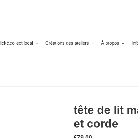
lick&collect local
Créations des ateliers
À propos
Inf
tête de lit
et corde
Prix
€79,00